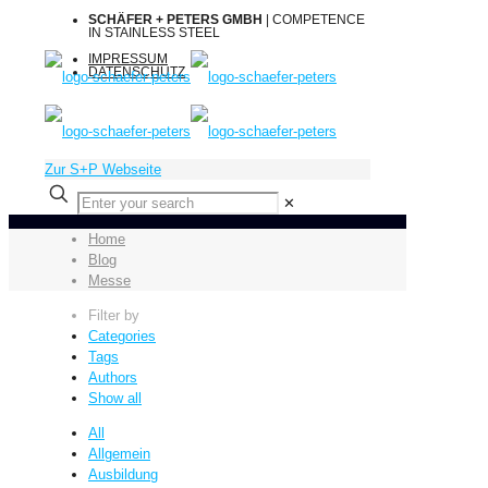
SCHÄFER + PETERS GMBH
| COMPETENCE
IN STAINLESS STEEL
IMPRESSUM
DATENSCHUTZ
Zur S+P Webseite
✕
Home
Blog
Messe
Filter by
Categories
Tags
Authors
Show all
All
Allgemein
Ausbildung