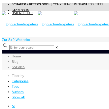
SCHÄFER + PETERS GMBH
| COMPETENCE IN STAINLESS STEEL
IMPRESSUM
DATENSCHUTZ
Zur S+P Webseite
✕
Home
Blog
Soziales
Filter by
Categories
Tags
Authors
Show all
All