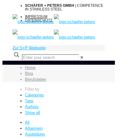
SCHÄFER + PETERS GMBH
| COMPETENCE
IN STAINLESS STEEL
IMPRESSUM
DATENSCHUTZ
Zur S+P Webseite
✕
Home
Blog
Berufsleben
Filter by
Categories
Tags
Authors
Show all
All
Allgemein
Ausbildung