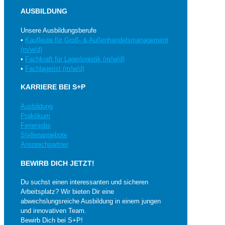
AUSBILDUNG
Unsere Ausbildungsberufe
•
Kaufleute für Groß- & Außenhandelsmanagement
(m/w/d)
•
Fachkraft für Lagerlogistik (m/w/d)
•
Fachlagerist (m/w/d)
KARRIERE BEI S+P
Ausbildung
Praktikum
Ferienjobs
Stellenangebote
Ansprechpartner
BEWIRB DICH JETZT!
Du suchst einen interessanten und sicheren
Arbeitsplatz? Wir bieten Dir eine
abwechslungsreiche Ausbildung in einem jungen
und innovativen Team.
Bewirb Dich bei S+P!