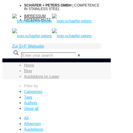
SCHÄFER + PETERS GMBH
| COMPETENCE
IN STAINLESS STEEL
IMPRESSUM
DATENSCHUTZ
Zur S+P Webseite
✕
Home
Blog
Ausbildung im Lager
Filter by
Categories
Tags
Authors
Show all
All
Allgemein
Ausbildung