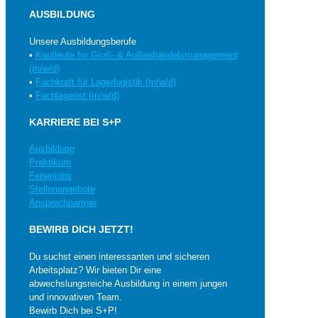
AUSBILDUNG
Unsere Ausbildungsberufe
•
Kaufleute für Groß- & Außenhandelsmanagement
(m/w/d)
•
Fachkraft für Lagerlogistik (m/w/d)
•
Fachlagerist (m/w/d)
KARRIERE BEI S+P
Ausbildung
Praktikum
Ferienjobs
Stellenangebote
Ansprechpartner
BEWIRB DICH JETZT!
Du suchst einen interessanten und sicheren
Arbeitsplatz? Wir bieten Dir eine
abwechslungsreiche Ausbildung in einem jungen
und innovativen Team.
Bewirb Dich bei S+P!