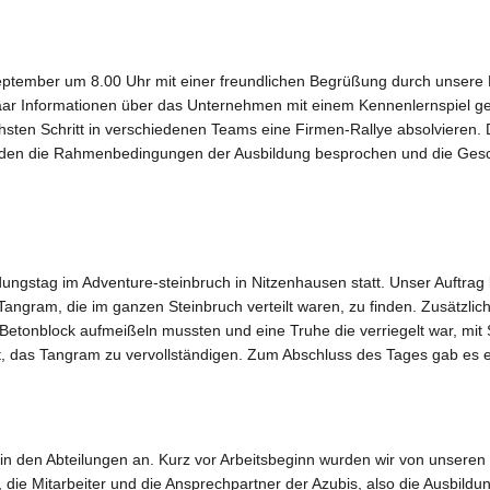
ptember um 8.00 Uhr mit einer freundlichen Begrüßung durch unsere 
aar Informationen über das Unternehmen mit einem Kennenlernspiel ges
chsten Schritt in verschiedenen Teams eine Firmen-Rallye absolvieren. 
den die Rahmenbedingungen der Ausbildung besprochen und die Geschäf
ungstag im Adventure-steinbruch in Nitzenhausen statt. Unser Auftrag la
Tangram, die im ganzen Steinbruch verteilt waren, zu finden. Zusätzlic
Betonblock aufmeißeln mussten und eine Truhe die verriegelt war, mi
fft, das Tangram zu vervollständigen. Zum Abschluss des Tages gab es
 in den Abteilungen an. Kurz vor Arbeitsbeginn wurden wir von unser
h, die Mitarbeiter und die Ansprechpartner der Azubis, also die Ausbil