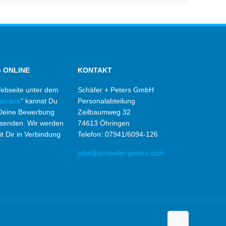
 ONLINE
KONTAKT
ebseite unter dem
Schäfer + Peters GmbH
arriere
“ kannst Du
Personalabteilung
 Deine Bewerbung
Zeilbaumweg 32
 senden. Wir werden
74613 Öhringen
t Dir in Verbindung
Telefon: 07941/6094-126
jobs@schaefer-peters.com