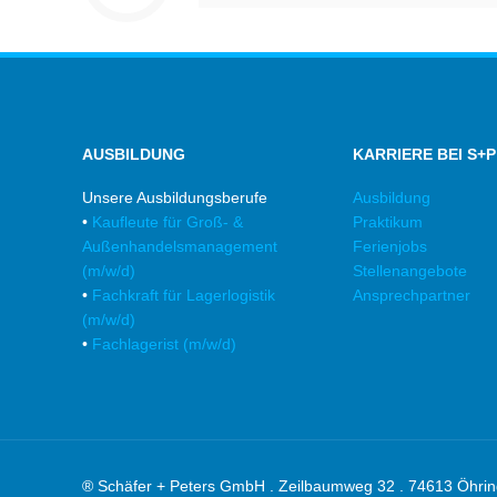
AUSBILDUNG
KARRIERE BEI S+P
Unsere Ausbildungsberufe
Ausbildung
•
Kaufleute für Groß- &
Praktikum
Außenhandelsmanagement
Ferienjobs
(m/w/d)
Stellenangebote
•
Fachkraft für Lagerlogistik
Ansprechpartner
(m/w/d)
•
Fachlagerist (m/w/d)
® Schäfer + Peters GmbH . Zeilbaumweg 32 . 74613 Öhri