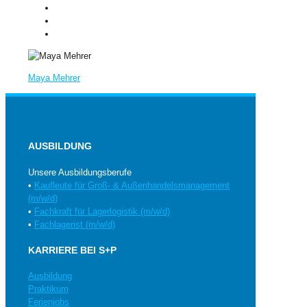
Maya Mehrer
AUSBILDUNG
Unsere Ausbildungsberufe
•
Kaufleute für Groß- & Außenhandelsmanagement
(m/w/d)
•
Fachkraft für Lagerlogistik (m/w/d)
•
Fachlagerist (m/w/d)
KARRIERE BEI S+P
Ausbildung
Praktikum
Ferienjobs